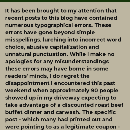
It has been brought to my attention that recent posts to this blog have contained numerous typographical errors. These errors have gone beyond simple misspellings, lurching into incorrect word choice, abusive capitalization and unnatural punctuation. While I make no apologies for any misunderstandings these errors may have borne in some readers' minds, I do regret the disappointment I encountered this past weekend when approximately 90 people showed up in my driveway expecting to take advantage of a discounted roast beef buffet dinner and carwash. The specific post - which many had printed out and were pointing to as a legitimate coupon - was actually intended as a full report on the status of coloring book subject matter in this double-dip recession. The presence of so many cartoon hobo squirrels in said post should have been enough to prevent any misunderstanding, but, alas, we cannot account for all interpretations. As such, we shall not be offering any refunds/rain checks. On the other hand, we do apologize in full for the approximately forty-seven hundred "At" signs mistakenly accompanying this post. @@@@@@@@@@@@@@@@@@@@@@@@@@@@@@@@@@@ @@@@@@@@@@@@@@@@@@@@@@@@@@@@@@@@@@@ @@@@@@@@@@@@@@@@@@@@@@@@@@@@@@@@@@@ @@@@@@@@@@@@@@@@@@@@@@@@@@@@@@@@@@@ @@@@@@@@@@@@@@@@@@@@@@@@@@@@@@@@@@@ @@@@@@@@@@@@@@@@@@@@@@@@@@@@@@@@@@@ @@@@@@@@@@@@@@@@@@@@@@@@@@@@@@@@@@@ @@@@@@@@@@@@@@@@@@@@@@@@@@@@@@@@@@@ @@@@@@@@@@@@@@@@@@@@@@@@@@@@@@@@@@@ @@@@@@@@@@@@@@@@@@@@@@@@@@@@@@@@@@@ @@@@@@@@@@@@@@@@@@@@@@@@@@@@@@@@@@@ @@@@@@@@@@@@@@@@@@@@@@@@@@@@@@@@@@@ @@@@@@@@@@@@@@@@@@@@@@@@@@@@@@@@@@@ @@@@@@@@@@@@@@@@@@@@@@@@@@@@@@@@@@@ @@@@@@@@@@@@@@@@@@@@@@@@@@@@@@@@@@@ @@@@@@@@@@@@@@@@@@@@@@@@@@@@@@@@@@@ @@@@@@@@@@@@@@@@@@@@@@@@@@@@@@@@@@@ @@@@@@@@@@@@@@@@@@@@@@@@@@@@@@@@@@@ @@@@@@@@@@@@@@@@@@@@@@@@@@@@@@@@@@@ @@@@@@@@@@@@@@@@@@@@@@@@@@@@@@@@@@@ @@@@@@@@@@@@@@@@@@@@@@@@@@@@@@@@@@@ @@@@@@@@@@@@@@@@@@@@@@@@@@@@@@@@@@@ @@@@@@@@@@@@@@@@@@@@@@@@@@@@@@@@@@@ @@@@@@@@@@@@@@@@@@@@@@@@@@@@@@@@@@@ @@@@@@@@@@@@@@@@@@@@@@@@@@@@@@@@@@@ @@@@@@@@@@@@@@@@@@@@@@@@@@@@@@@@@@@ @@@@@@@@@@@@@@@@@@@@@@@@@@@@@@@@@@@ @@@@@@@@@@@@@@@@@@@@@@@@@@@@@@@@@@@ @@@@@@@@@@@@@@@@@@@@@@@@@@@@@@@@@@@ @@@@@@@@@@@@@@@@@@@@@@@@@@@@@@@@@@@ @@@@@@@@@@@@@@@@@@@@@@@@@@@@@@@@@@@ @@@@@@@@@@@@@@@@@@@@@@@@@@@@@@@@@@@ @@@@@@@@@@@@@@@@@@@@@@@@@@@@@@@@@@@ @@@@@@@@@@@@@@@@@@@@@@@@@@@@@@@@@@@ @@@@@@@@@@@@@@@@@@@@@@@@@@@@@@@@@@@ @@@@@@@@@@@@@@@@@@@@@@@@@@@@@@@@@@@ @@@@@@@@@@@@@@@@@@@@@@@@@@@@@@@@@@@ @@@@@@@@@@@@@@@@@@@@@@@@@@@@@@@@@@@ @@@@@@@@@@@@@@@@@@@@@@@@@@@@@@@@@@@ @@@@@@@@@@@@@@@@@@@@@@@@@@@@@@@@@@@ @@@@@@@@@@@@@@@@@@@@@@@@@@@@@@@@@@@ @@@@@@@@@@@@@@@@@@@@@@@@@@@@@@@@@@@ @@@@@@@@@@@@@@@@@@@@@@@@@@@@@@@@@@@ @@@@@@@@@@@@@@@@@@@@@@@@@@@@@@@@@@@ @@@@@@@@@@@@@@@@@@@@@@@@@@@@@@@@@@@ @@@@@@@@@@@@@@@@@@@@@@@@@@@@@@@@@@@ @@@@@@@@@@@@@@@@@@@@@@@@@@@@@@@@@@@ @@@@@@@@@@@@@@@@@@@@@@@@@@@@@@@@@@@ @@@@@@@@@@@@@@@@@@@@@@@@@@@@@@@@@@@ @@@@@@@@@@@@@@@@@@@@@@@@@@@@@@@@@@@ @@@@@@@@@@@@@@@@@@@@@@@@@@@@@@@@@@@ @@@@@@@@@@@@@@@@@@@@@@@@@@@@@@@@@@@ @@@@@@@@@@@@@@@@@@@@@@@@@@@@@@@@@@@ @@@@@@@@@@@@@@@@@@@@@@@@@@@@@@@@@@@ @@@@@@@@@@@@@@@@@@@@@@@@@@@@@@@@@@@ @@@@@@@@@@@@@@@@@@@@@@@@@@@@@@@@@@@ @@@@@@@@@@@@@@@@@@@@@@@@@@@@@@@@@@@ @@@@@@@@@@@@@@@@@@@@@@@@@@@@@@@@@@@ @@@@@@@@@@@@@@@@@@@@@@@@@@@@@@@@@@@ @@@@@@@@@@@@@@@@@@@@@@@@@@@@@@@@@@@ @@@@@@@@@@@@@@@@@@@@@@@@@@@@@@@@@@@ @@@@@@@@@@@@@@@@@@@@@@@@@@@@@@@@@@@ @@@@@@@@@@@@@@@@@@@@@@@@@@@@@@@@@@@ @@@@@@@@@@@@@@@@@@@@@@@@@@@@@@@@@@@ @@@@@@@@@@@@@@@@@@@@@@@@@@@@@@@@@@@ @@@@@@@@@@@@@@@@@@@@@@@@@@@@@@@@@@@ @@@@@@@@@@@@@@@@@@@@@@@@@@@@@@@@@@@ @@@@@@@@@@@@@@@@@@@@@@@@@@@@@@@@@@@ @@@@@@@@@@@@@@@@@@@@@@@@@@@@@@@@@@@ @@@@@@@@@@@@@@@@@@@@@@@@@@@@@@@@@@@ @@@@@@@@@@@@@@@@@@@@@@@@@@@@@@@@@@@ @@@@@@@@@@@@@@@@@@@@@@@@@@@@@@@@@@@ @@@@@@@@@@@@@@@@@@@@@@@@@@@@@@@@@@@ @@@@@@@@@@@@@@@@@@@@@@@@@@@@@@@@@@@ @@@@@@@@@@@@@@@@@@@@@@@@@@@@@@@@@@@ @@@@@@@@@@@@@@@@@@@@@@@@@@@@@@@@@@@ @@@@@@@@@@@@@@@@@@@@@@@@@@@@@@@@@@@ @@@@@@@@@@@@@@@@@@@@@@@@@@@@@@@@@@@ @@@@@@@@@@@@@@@@@@@@@@@@@@@@@@@@@@@ @@@@@@@@@@@@@@@@@@@@@@@@@@@@@@@@@@@ @@@@@@@@@@@@@@@@@@@@@@@@@@@@@@@@@@@ @@@@@@@@@@@@@@@@@@@@@@@@@@@@@@@@@@@ @@@@@@@@@@@@@@@@@@@@@@@@@@@@@@@@@@@ @@@@@@@@@@@@@@@@@@@@@@@@@@@@@@@@@@@ @@@@@@@@@@@@@@@@@@@@@@@@@@@@@@@@@@@ @@@@@@@@@@@@@@@@@@@@@@@@@@@@@@@@@@@ @@@@@@@@@@@@@@@@@@@@@@@@@@@@@@@@@@@ @@@@@@@@@@@@@@@@@@@@@@@@@@@@@@@@@@@ @@@@@@@@@@@@@@@@@@@@@@@@@@@@@@@@@@@ @@@@@@@@@@@@@@@@@@@@@@@@@@@@@@@@@@@ @@@@@@@@@@@@@@@@@@@@@@@@@@@@@@@@@@@ @@@@@@@@@@@@@@@@@@@@@@@@@@@@@@@@@@@ @@@@@@@@@@@@@@@@@@@@@@@@@@@@@@@@@@@ @@@@@@@@@@@@@@@@@@@@@@@@@@@@@@@@@@@ @@@@@@@@@@@@@@@@@@@@@@@@@@@@@@@@@@@ @@@@@@@@@@@@@@@@@@@@@@@@@@@@@@@@@@@ @@@@@@@@@@@@@@@@@@@@@@@@@@@@@@@@@@@ @@@@@@@@@@@@@@@@@@@@@@@@@@@@@@@@@@@ @@@@@@@@@@@@@@@@@@@@@@@@@@@@@@@@@@@ @@@@@@@@@@@@@@@@@@@@@@@@@@@@@@@@@@@ @@@@@@@@@@@@@@@@@@@@@@@@@@@@@@@@@@@ @@@@@@@@@@@@@@@@@@@@@@@@@@@@@@@@@@@ @@@@@@@@@@@@@@@@@@@@@@@@@@@@@@@@@@@ @@@@@@@@@@@@@@@@@@@@@@@@@@@@@@@@@@@ @@@@@@@@@@@@@@@@@@@@@@@@@@@@@@@@@@@ @@@@@@@@@@@@@@@@@@@@@@@@@@@@@@@@@@@ @@@@@@@@@@@@@@@@@@@@@@@@@@@@@@@@@@@ @@@@@@@@@@@@@@@@@@@@@@@@@@@@@@@@@@@ @@@@@@@@@@@@@@@@@@@@@@@@@@@@@@@@@@@ @@@@@@@@@@@@@@@@@@@@@@@@@@@@@@@@@@@ @@@@@@@@@@@@@@@@@@@@@@@@@@@@@@@@@@@ @@@@@@@@@@@@@@@@@@@@@@@@@@@@@@@@@@@ @@@@@@@@@@@@@@@@@@@@@@@@@@@@@@@@@@@ @@@@@@@@@@@@@@@@@@@@@@@@@@@@@@@@@@@ @@@@@@@@@@@@@@@@@@@@@@@@@@@@@@@@@@@ @@@@@@@@@@@@@@@@@@@@@@@@@@@@@@@@@@@ @@@@@@@@@@@@@@@@@@@@@@@@@@@@@@@@@@@ @@@@@@@@@@@@@@@@@@@@@@@@@@@@@@@@@@@ @@@@@@@@@@@@@@@@@@@@@@@@@@@@@@@@@@@ @@@@@@@@@@@@@@@@@@@@@@@@@@@@@@@@@@@ @@@@@@@@@@@@@@@@@@@@@@@@@@@@@@@@@@@ @@@@@@@@@@@@@@@@@@@@@@@@@@@@@@@@@@@ @@@@@@@@@@@@@@@@@@@@@@@@@@@@@@@@@@@ @@@@@@@@@@@@@@@@@@@@@@@@@@@@@@@@@@@ @@@@@@@@@@@@@@@@@@@@@@@@@@@@@@@@@@@ @@@@@@@@@@@@@@@@@@@@@@@@@@@@@@@@@@@ @@@@@@@@@@@@@@@@@@@@@@@@@@@@@@@@@@@ @@@@@@@@@@@@@@@@@@@@@@@@@@@@@@@@@@@ @@@@@@@@@@@@@@@@@@@@@@@@@@@@@@@@@@@ @@@@@@@@@@@@@@@@@@@@@@@@@@@@@@@@@@@ @@@@@@@@@@@@@@@@@@@@@@@@@@@@@@@@@@@ @@@@@@@@@@@@@@@@@@@@@@@@@@@@@@@@@@@ @@@@@@@@@@@@@@@@@@@@@@@@@@@@@@@@@@@ @@@@@@@@@@@@@@@@@@@@@@@@@@@@@@@@@@@ @@@@@@@@@@@@@@@@@@@@@@@@@@@@@@@@@@@ @@@@@@@@@@@@@@@@@@@@@@@@@@@@@@@@@@@ @@@@@@@@@@@@@@@@@@@@@@@@@@@@@@@@@@@ @@@@@@@@@@@@@@@@@@@@@@@@@@@@@@@@@@@ @@@@@@@@@@@@@@@@@@@@@@@@@@@@@@@@@@@ @@@@@@@@@@@@@@@@@@@@@@@@@@@@@@@@@@@ @@@@@@@@@@@@@@@@@@@@@@@@@@@@@@@@@@@ @@@@@@@@@@@@@@@@@@@@@@@@@@@@@@@@@@@ @@@@@@@@@@@@@@@@@@@@@@@@@@@@@@@@@@@ @@@@@@@@@@@@@@@@@@@@@@@@@@@@@@@@@@@ @@@@@@@@@@@@@@@@@@@@@@@@@@@@@@@@@@@ @@@@@@@@@@@@@@@@@@@@@@@@@@@@@@@@@@@ @@@@@@@@@@@@@@@@@@@@@@@@@@@@@@@@@@@ @@@@@@@@@@@@@@@@@@@@@@@@@@@@@@@@@@@ @@@@@@@@@@@@@@@@@@@@@@@@@@@@@@@@@@@ @@@@@@@@@@@@@@@@@@@@@@@@@@@@@@@@@@@ @@@@@@@@@@@@@@@@@@@@@@@@@@@@@@@@@@@ @@@@@@@@@@@@@@@@@@@@@@@@@@@@@@@@@@@ @@@@@@@@@@@@@@@@@@@@@@@@@@@@@@@@@@@ @@@@@@@@@@@@@@@@@@@@@@@@@@@@@@@@@@@ @@@@@@@@@@@@@@@@@@@@@@@@@@@@@@@@@@@ @@@@@@@@@@@@@@@@@@@@@@@@@@@@@@@@@@@ @@@@@@@@@@@@@@@@@@@@@@@@@@@@@@@@@@@ @@@@@@@@@@@@@@@@@@@@@@@@@@@@@@@@@@@ @@@@@@@@@@@@@@@@@@@@@@@@@@@@@@@@@@@ @@@@@@@@@@@@@@@@@@@@@@@@@@@@@@@@@@@ @@@@@@@@@@@@@@@@@@@@@@@@@@@@@@@@@@@ @@@@@@@@@@@@@@@@@@@@@@@@@@@@@@@@@@@ @@@@@@@@@@@@@@@@@@@@@@@@@@@@@@@@@@@ @@@@@@@@@@@@@@@@@@@@@@@@@@@@@@@@@@@ @@@@@@@@@@@@@@@@@@@@@@@@@@@@@@@@@@@ @@@@@@@@@@@@@@@@@@@@@@@@@@@@@@@@@@@ @@@@@@@@@@@@@@@@@@@@@@@@@@@@@@@@@@@ @@@@@@@@@@@@@@@@@@@@@@@@@@@@@@@@@@@ @@@@@@@@@@@@@@@@@@@@@@@@@@@@@@@@@@@ @@@@@@@@@@@@@@@@@@@@@@@@@@@@@@@@@@@ @@@@@@@@@@@@@@@@@@@@@@@@@@@@@@@@@@@ @@@@@@@@@@@@@@@@@@@@@@@@@@@@@@@@@@@ @@@@@@@@@@@@@@@@@@@@@@@@@@@@@@@@@@@ @@@@@@@@@@@@@@@@@@@@@@@@@@@@@@@@@@@ @@@@@@@@@@@@@@@@@@@@@@@@@@@@@@@@@@@ @@@@@@@@@@@@@@@@@@@@@@@@@@@@@@@@@@@ @@@@@@@@@@@@@@@@@@@@@@@@@@@@@@@@@@@ @@@@@@@@@@@@@@@@@@@@@@@@@@@@@@@@@@@ @@@@@@@@@@@@@@@@@@@@@@@@@@@@@@@@@@@ @@@@@@@@@@@@@@@@@@@@@@@@@@@@@@@@@@@ @@@@@@@@@@@@@@@@@@@@@@@@@@@@@@@@@@@ @@@@@@@@@@@@@@@@@@@@@@@@@@@@@@@@@@@ @@@@@@@@@@@@@@@@@@@@@@@@@@@@@@@@@@@ @@@@@@@@@@@@@@@@@@@@@@@@@@@@@@@@@@@ @@@@@@@@@@@@@@@@@@@@@@@@@@@@@@@@@@@ @@@@@@@@@@@@@@@@@@@@@@@@@@@@@@@@@@@ @@@@@@@@@@@@@@@@@@@@@@@@@@@@@@@@@@@ @@@@@@@@@@@@@@@@@@@@@@@@@@@@@@@@@@@ @@@@@@@@@@@@@@@@@@@@@@@@@@@@@@@@@@@ @@@@@@@@@@@@@@@@@@@@@@@@@@@@@@@@@@@ @@@@@@@@@@@@@@@@@@@@@@@@@@@@@@@@@@@ @@@@@@@@@@@@@@@@@@@@@@@@@@@@@@@@@@@ @@@@@@@@@@@@@@@@@@@@@@@@@@@@@@@@@@@ @@@@@@@@@@@@@@@@@@@@@@@@@@@@@@@@@@@ @@@@@@@@@@@@@@@@@@@@@@@@@@@@@@@@@@@ @@@@@@@@@@@@@@@@@@@@@@@@@@@@@@@@@@@ @@@@@@@@@@@@@@@@@@@@@@@@@@@@@@@@@@@ @@@@@@@@@@@@@@@@@@@@@@@@@@@@@@@@@@@ @@@@@@@@@@@@@@@@@@@@@@@@@@@@@@@@@@@ @@@@@@@@@@@@@@@@@@@@@@@@@@@@@@@@@@@ @@@@@@@@@@@@@@@@@@@@@@@@@@@@@@@@@@@ @@@@@@@@@@@@@@@@@@@@@@@@@@@@@@@@@@@ @@@@@@@@@@@@@@@@@@@@@@@@@@@@@@@@@@@ @@@@@@@@@@@@@@@@@@@@@@@@@@@@@@@@@@@ @@@@@@@@@@@@@@@@@@@@@@@@@@@@@@@@@@@ @@@@@@@@@@@@@@@@@@@@@@@@@@@@@@@@@@@ @@@@@@@@@@@@@@@@@@@@@@@@@@@@@@@@@@@ @@@@@@@@@@@@@@@@@@@@@@@@@@@@@@@@@@@ @@@@@@@@@@@@@@@@@@@@@@@@@@@@@@@@@@@ @@@@@@@@@@@@@@@@@@@@@@@@@@@@@@@@@@@ @@@@@@@@@@@@@@@@@@@@@@@@@@@@@@@@@@@ @@@@@@@@@@@@@@@@@@@@@@@@@@@@@@@@@@@ @@@@@@@@@@@@@@@@@@@@@@@@@@@@@@@@@@@ @@@@@@@@@@@@@@@@@@@@@@@@@@@@@@@@@@@ @@@@@@@@@@@@@@@@@@@@@@@@@@@@@@@@@@@ @@@@@@@@@@@@@@@@@@@@@@@@@@@@@@@@@@@ @@@@@@@@@@@@@@@@@@@@@@@@@@@@@@@@@@@ @@@@@@@@@@@@@@@@@@@@@@@@@@@@@@@@@@@ @@@@@@@@@@@@@@@@@@@@@@@@@@@@@@@@@@@ @@@@@@@@@@@@@@@@@@@@@@@@@@@@@@@@@@@ @@@@@@@@@@@@@@@@@@@@@@@@@@@@@@@@@@@ @@@@@@@@@@@@@@@@@@@@@@@@@@@@@@@@@@@ @@@@@@@@@@@@@@@@@@@@@@@@@@@@@@@@@@@ @@@@@@@@@@@@@@@@@@@@@@@@@@@@@@@@@@@ @@@@@@@@@@@@@@@@@@@@@@@@@@@@@@@@@@@ @@@@@@@@@@@@@@@@@@@@@@@@@@@@@@@@@@@ @@@@@@@@@@@@@@@@@@@@@@@@@@@@@@@@@@@ @@@@@@@@@@@@@@@@@@@@@@@@@@@@@@@@@@@ @@@@@@@@@@@@@@@@@@@@@@@@@@@@@@@@@@@ @@@@@@@@@@@@@@@@@@@@@@@@@@@@@@@@@@@ @@@@@@@@@@@@@@@@@@@@@@@@@@@@@@@@@@@ @@@@@@@@@@@@@@@@@@@@@@@@@@@@@@@@@@@ @@@@@@@@@@@@@@@@@@@@@@@@@@@@@@@@@@@ @@@@@@@@@@@@@@@@@@@@@@@@@@@@@@@@@@@ @@@@@@@@@@@@@@@@@@@@@@@@@@@@@@@@@@@ @@@@@@@@@@@@@@@@@@@@@@@@@@@@@@@@@@@ @@@@@@@@@@@@@@@@@@@@@@@@@@@@@@@@@@@ @@@@@@@@@@@@@@@@@@@@@@@@@@@@@@@@@@@ @@@@@@@@@@@@@@@@@@@@@@@@@@@@@@@@@@@ @@@@@@@@@@@@@@@@@@@@@@@@@@@@@@@@@@@ @@@@@@@@@@@@@@@@@@@@@@@@@@@@@@@@@@@ @@@@@@@@@@@@@@@@@@@@@@@@@@@@@@@@@@@ @@@@@@@@@@@@@@@@@@@@@@@@@@@@@@@@@@@ @@@@@@@@@@@@@@@@@@@@@@@@@@@@@@@@@@@ @@@@@@@@@@@@@@@@@@@@@@@@@@@@@@@@@@@ @@@@@@@@@@@@@@@@@@@@@@@@@@@@@@@@@@@ @@@@@@@@@@@@@@@@